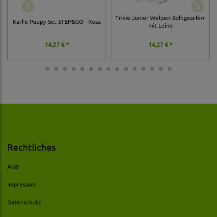
Trixie Junior Welpen-Softgeschirr
Karlie Puppy-Set STEP&GO - Rosa
mit Leine
14,27 € *
14,27 € *
Rechtliches
AGB
Impressum
Datenschutz