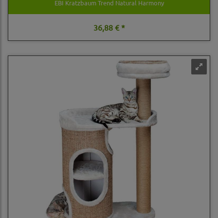
EBI Kratzbaum Trend Natural Harmony
36,88 € *