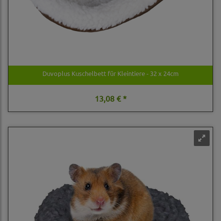
Duvoplus Kuschelbett für Kleintiere - 32 x 24cm
13,08 € *