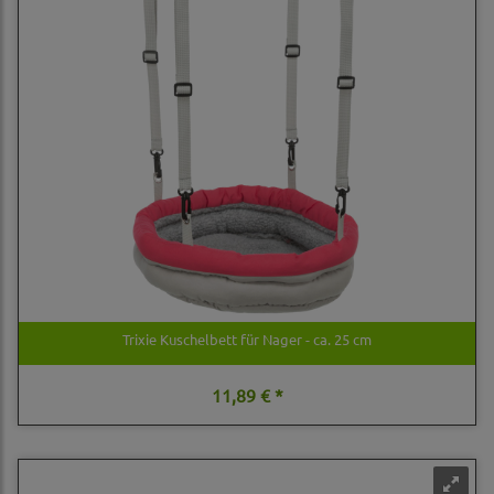
Trixie Kuschelbett für Nager - ca. 25 cm
11,89 € *