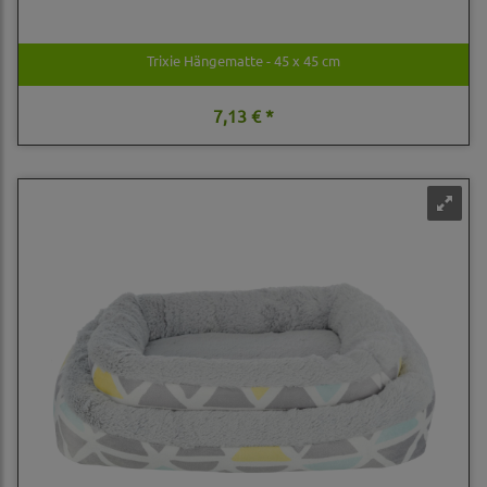
Trixie Hängematte - 45 x 45 cm
7,13 € *