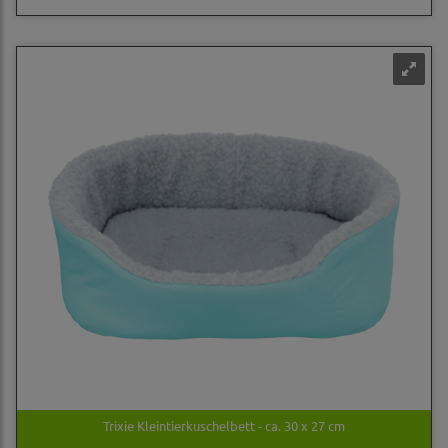
Trixie Kleintierkuschelbett - ca. 30 x 27 cm