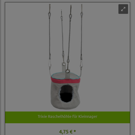
Trixie Raschelhöhle für Kleinnager
4,75 € *