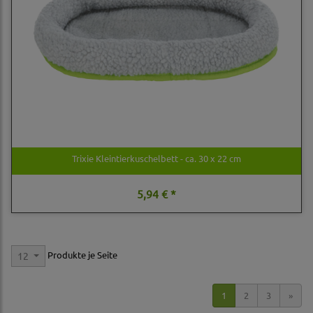
Trixie Kleintierkuschelbett - ca. 30 x 22 cm
5,94 € *
Produkte je Seite
12
1
2
3
»