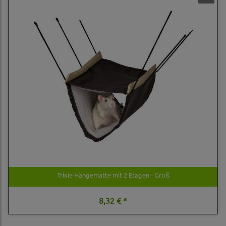
Trixie Hängematte mit 2 Etagen - Groß
8,32 € *