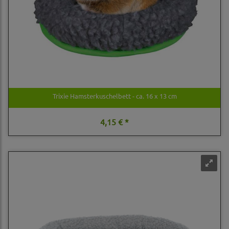
Trixie Hamsterkuschelbett - ca. 16 x 13 cm
4,15 € *