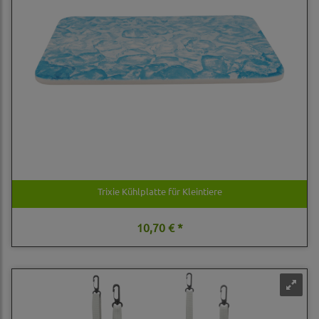
Trixie Kühlplatte für Kleintiere
10,70 € *