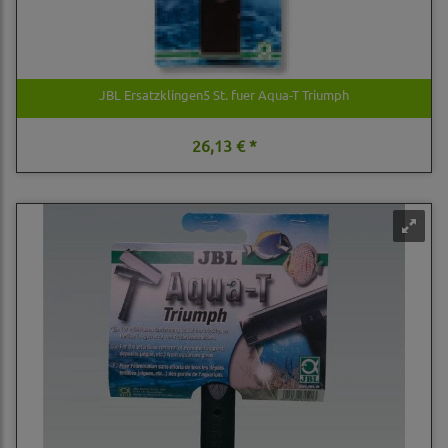
JBL Ersatzklingen5 St. fuer Aqua-T Triumph
26,13 € *