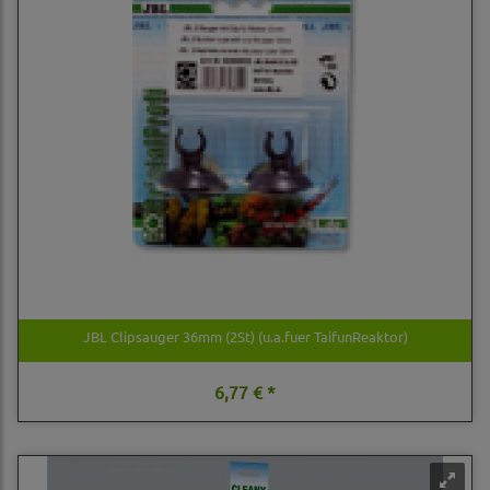
JBL Clipsauger 36mm (2St) (u.a.fuer TaifunReaktor)
6,77 € *