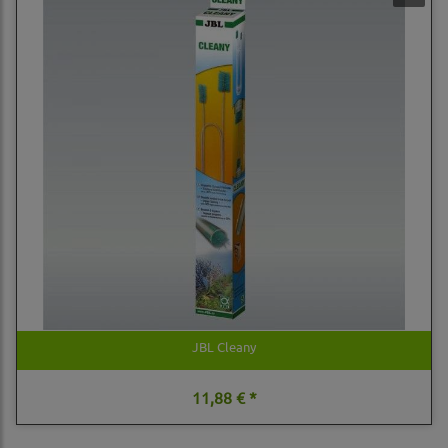
JBL Cleany
11,88 € *