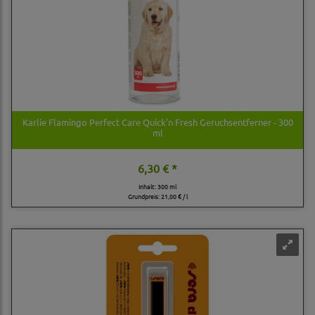
Karlie Flamingo Perfect Care Quick'n Fresh Geruchsentferner - 300
ml
6,30 € *
Inhalt: 300 ml
Grundpreis:
21,00 € / l