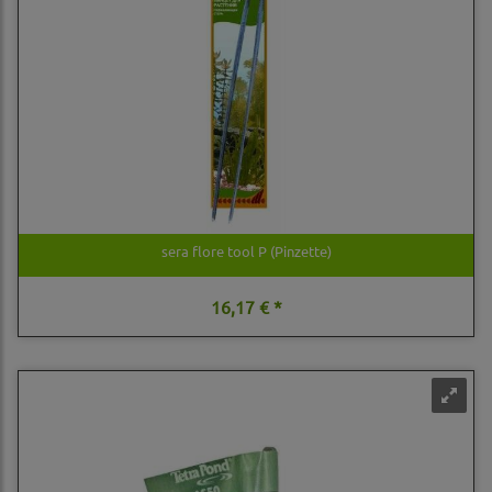
sera flore tool P (Pinzette)
16,17 € *