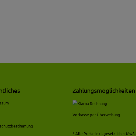
htliches
Zahlungsmöglichkeiten
essum
Vorkasse per Überweisung
schutzbestimmung
* Alle Preise inkl. gesetzlicher MwSt.