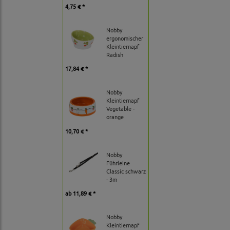
4,75 € *
Nobby
ergonomischer
Kleintiernapf
Radish
17,84 € *
Nobby
Kleintiernapf
Vegetable -
orange
10,70 € *
Nobby
Führleine
Classic schwarz
- 3m
ab
11,89 € *
Nobby
Kleintiernapf