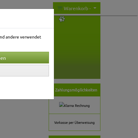
Warenkorb -
rend andere verwendet
nwelt
Gartenwelt
Zahlungsmöglichkeiten
Vorkasse per Überweisung