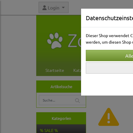
Login
Datenschutzeinst
Dieser Shop verwendet Co
werden, um diesen Shop u
Startseite
Katzenwelt
Hundewelt
Aquarienwelt
Ab
Artikelsuche
Kategorien
% SALE %