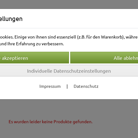
ellungen
okies. Einige von ihnen sind essenziell (z.B. für den Warenkorb), wäh
nd Ihre Erfahrung zu verbessern.
Individuelle Datenschutzeinstellungen
Kleintierwelt
Vogelwelt
Aquarienwelt
Terrarie
Impressum
|
Datenschutz
laichkästen
JBL
Es wurden leider keine Produkte gefunden.