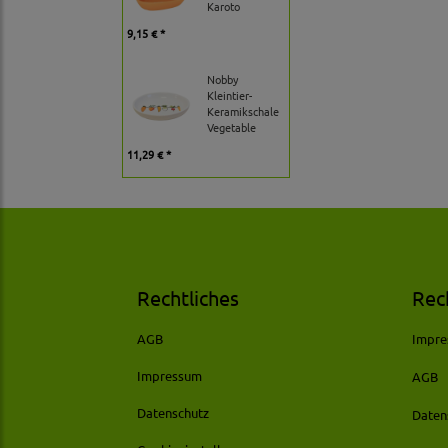
Karoto
9,15 € *
Nobby
Kleintier-
Keramikschale
Vegetable
11,29 € *
Rechtliches
Rec
AGB
Impr
Impressum
AGB
Datenschutz
Daten