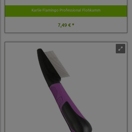
Karlie Flamingo Professional Flohkamm
7,49 € *