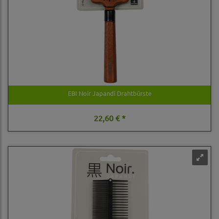
EBI Noir Japandi Drahtbürste
22,60 € *