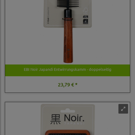
EBI Noir Japandi Entwirrungskamm - doppelseitig
23,79 € *