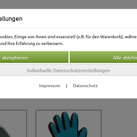
ellungen
okies. Einige von ihnen sind essenziell (z.B. für den Warenkorb), wäh
nd Ihre Erfahrung zu verbessern.
Individuelle Datenschutzeinstellungen
Kleintierwelt
Vogelwelt
Aquarienwelt
Terrarie
Impressum
|
Datenschutz
ge & Gesundheit
S
uhe