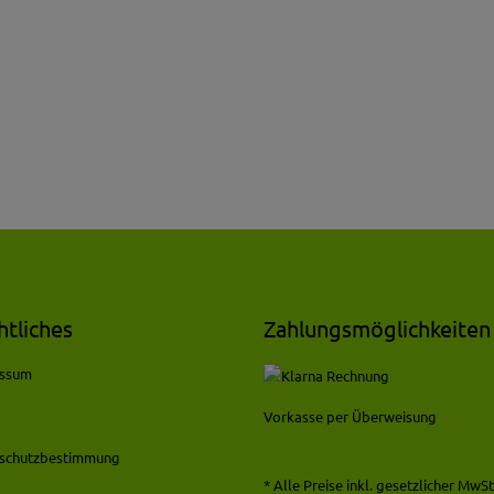
htliches
Zahlungsmöglichkeiten
essum
Vorkasse per Überweisung
schutzbestimmung
* Alle Preise inkl. gesetzlicher MwSt.