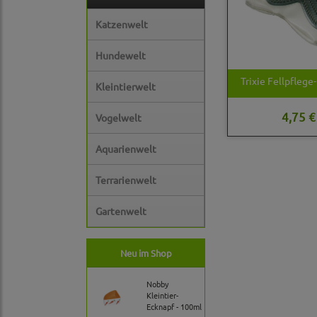
Katzenwelt
Hundewelt
Trixie Fellpfleg
Kleintierwelt
4,75 €
Vogelwelt
Aquarienwelt
Terrarienwelt
Gartenwelt
Neu im Shop
Nobby
Kleintier-
Ecknapf - 100ml