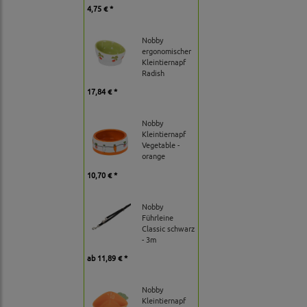
4,75 € *
Nobby
ergonomischer
Kleintiernapf
Radish
17,84 € *
Nobby
Kleintiernapf
Vegetable -
orange
10,70 € *
Nobby
Führleine
Classic schwarz
- 3m
ab
11,89 € *
Nobby
Kleintiernapf