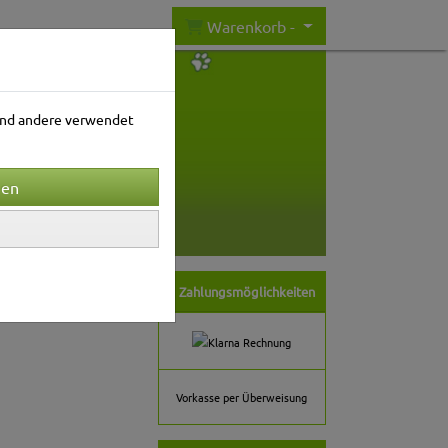
Warenkorb -
rend andere verwendet
nwelt
Gartenwelt
ortierung wählen
Zahlungsmöglichkeiten
Vorkasse per Überweisung