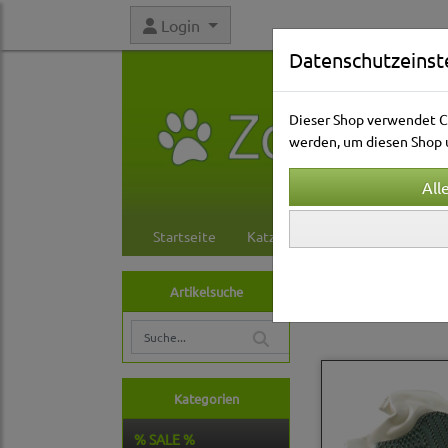
Login
Datenschutzeinst
Dieser Shop verwendet Co
werden, um diesen Shop u
Startseite
Katzenwelt
Hundewelt
Hundewelt
Pfle
Artikelsuche
Pflege-Handsch
Kategorien
% SALE %