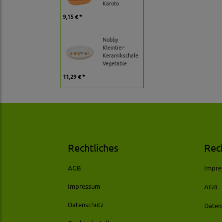
Karoto
9,15 € *
Nobby
Kleintier-
Keramikschale
Vegetable
11,29 € *
Rechtliches
Rec
AGB
Impr
Impressum
AGB
Datenschutz
Daten