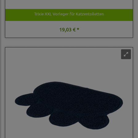
Trixie XXL Vorleger für Katzentoiletten
19,03 € *