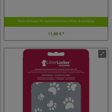
Trixie Vorleger für Katzentoiletten, Pfote dunkelblau
11,89 € *