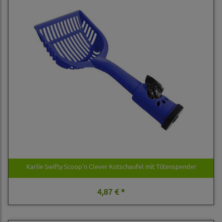
Karlie Swifty Scoop'n Clever Kotschaufel mit Tütenspender
4,87 € *