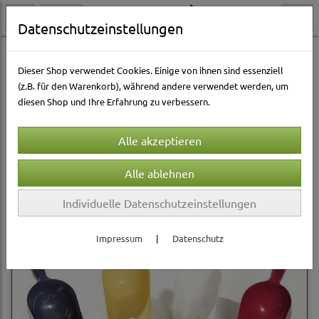
Datenschutzeinstellungen
Katzenwelt
Toiletten & Katzenstreu
Toiletten-Zubehör
Dieser Shop verwendet Cookies. Einige von ihnen sind essenziell
(z.B. für den Warenkorb), während andere verwendet werden, um
diesen Shop und Ihre Erfahrung zu verbessern.
Sortierung wählen
Produkte je Seite
12
1
2
...
4
»
Individuelle Datenschutzeinstellungen
Impressum
|
Datenschutz