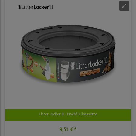
LitterLocker II - Nachfüllkassette
9,51 € *