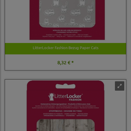
LitterLocker Fashion Bezug Paper Cats
8,32 € *