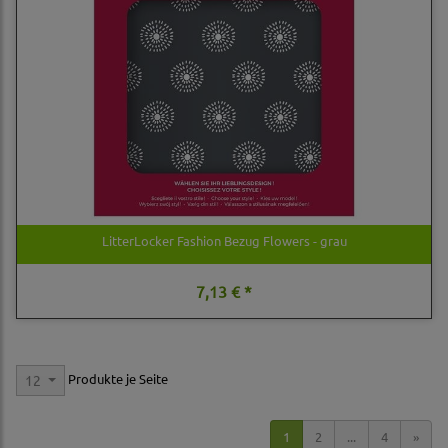
LitterLocker Fashion Bezug Flowers - grau
7,13 € *
Produkte je Seite
12
1
2
...
4
»