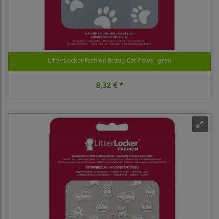
LitterLocker Fashion Bezug Cat Paws - grau
8,32 € *