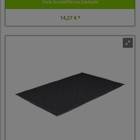
Trixie Streulöffel aus Edelstahl
14,27 € *