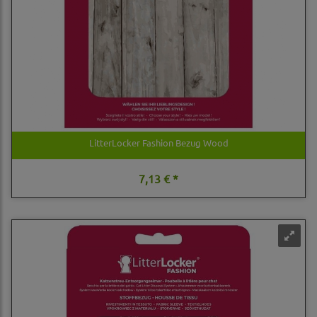
LitterLocker Fashion Bezug Wood
7,13 € *