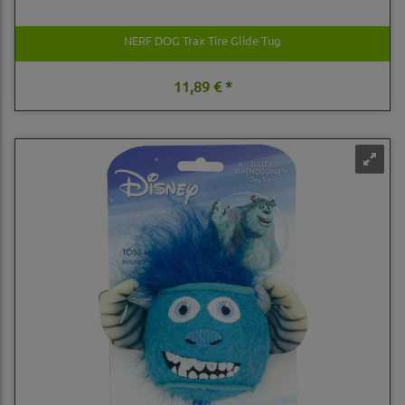
NERF DOG Trax Tire Glide Tug
11,89 € *