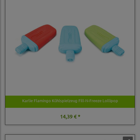
Karlie Flamingo Kühlspielzeug Fill-N-Freeze Lollipop
14,39 € *