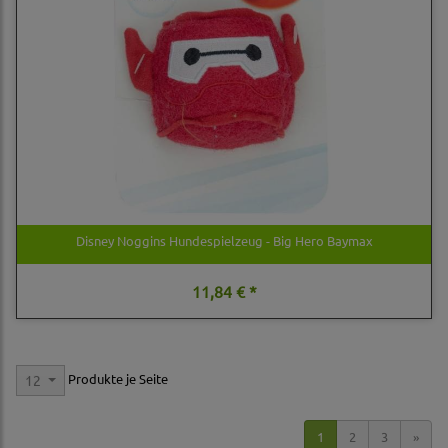
Disney Noggins Hundespielzeug - Big Hero Baymax
11,84 € *
Produkte je Seite
12
1
2
3
»