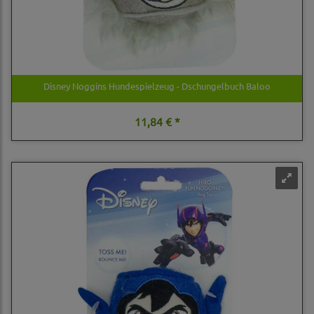
Disney Noggins Hundespielzeug - Dschungelbuch Baloo
11,84 € *