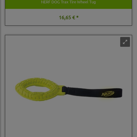
NERF DOG Trax Tire Wheel Tug
16,65 € *