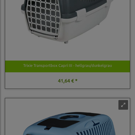
Trixie Transportbox Capri III - hellgrau/dunkelgrau
41,64 € *