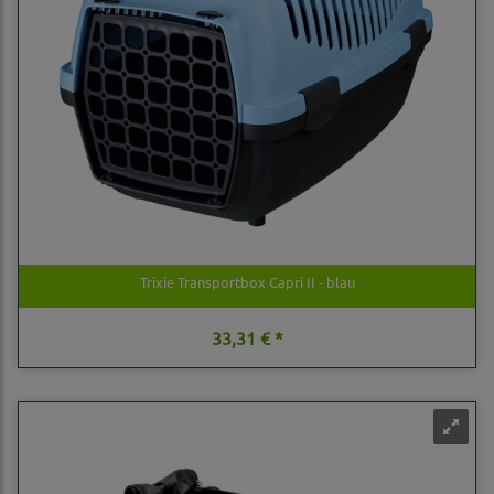
Trixie Transportbox Capri II - blau
33,31 € *