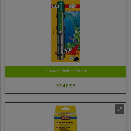
Sera Regelheizer 75Watt
37,47 € *