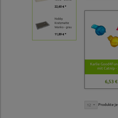
22,60 € *
Nobby
Kratzmatte
Wanko - grau
11,89 € *
Karlie Good4Fun
mit Catnip -
6,53 €
Produkte je
12