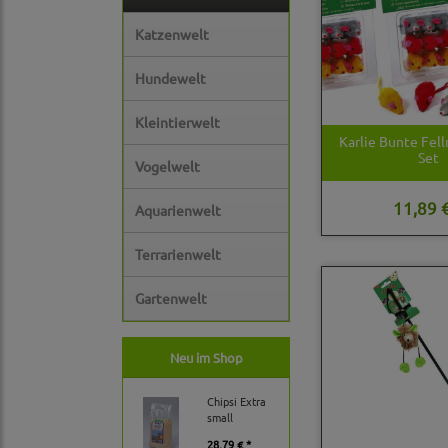
Katzenwelt
Hundewelt
Kleintierwelt
Karlie Bunte Fell
Set
Vogelwelt
11,89 €
Aquarienwelt
Terrarienwelt
Gartenwelt
Neu im Shop
Chipsi Extra
small
28,79 € *