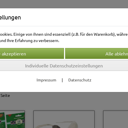
ellungen
okies. Einige von ihnen sind essenziell (z.B. für den Warenkorb), wäh
nd Ihre Erfahrung zu verbessern.
Individuelle Datenschutzeinstellungen
Kleintierwelt
Vogelwelt
Aquarienwelt
Terrarie
Impressum
|
Datenschutz
enspielzeug
Catnip - Spielzeug
S
 Seite