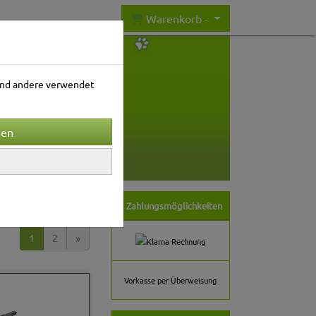
Warenkorb -
rend andere verwendet
nwelt
Gartenwelt
ortierung wählen
Zahlungsmöglichkeiten
1
2
»
Vorkasse per Überweisung