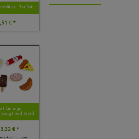
ermäuse - 3er Set
,51 € *
ie Flamingo
lzeug Food Textil
3,32 € *
dene Ausführungen