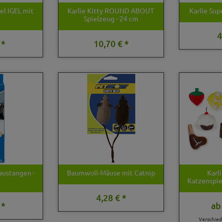
el IGEL mit
Karlie Kitty ROUND ABOUT
Karlie Sup
Spielzeug - 24 cm
4
 *
10,70 € *
austangen -
Baumwoll-Mäuse mit Catnip
Karl
Katzenspie
4,28 € *
 *
ab
Verschie