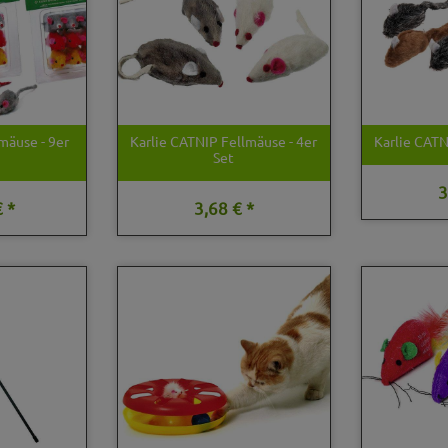
mäuse - 9er
Karlie CATNIP Fellmäuse - 4er
Karlie CATN
Set
3
 *
3,68 € *