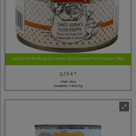
Hofgut Breitenberg Cat Senior Tante Gerdas Fleischsuppe 180g
2,13 € *
Inhalt: 180 g
Grundpreis:
11,83 € / Kg