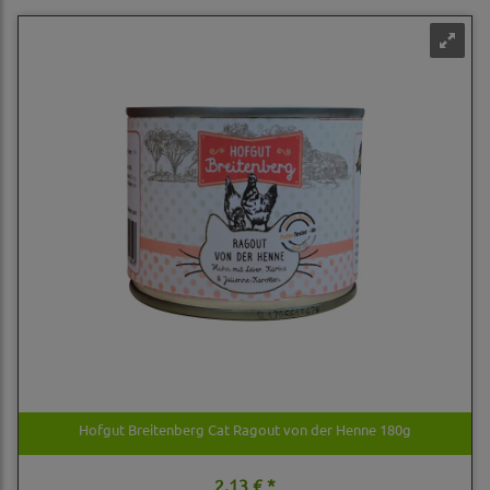
Hofgut Breitenberg Cat Ragout von der Henne 180g
2,13 € *