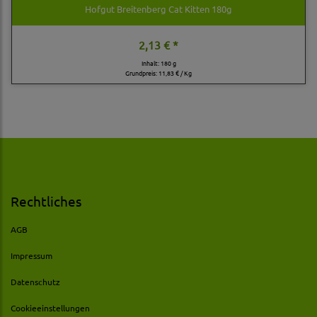
Hofgut Breitenberg Cat Kitten 180g
2,13 € *
Inhalt: 180 g
Grundpreis:
11,83 € / Kg
Rechtliches
AGB
Impressum
Datenschutz
Cookieeinstellungen