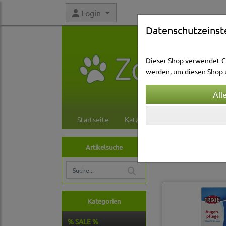
Login
Datenschutzeinst
Dieser Shop verwendet Co
werden, um diesen Shop u
Startseite
Katzenwelt
Hundewelt
Kleintierwelt
Pf
Artikelsuche
Pflegeprodukte
Kategorien
% SALE %