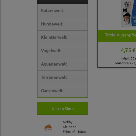
Katzenwelt
Hundewelt
Trixie Augenpfle
Kleintierwelt
4,75 €
Vogelwelt
Inhalt: 50 
Grundpreis:
95,
Aquarienwelt
Terrarienwelt
Gartenwelt
Neu im Shop
Nobby
Kleintier-
Ecknapf - 100ml