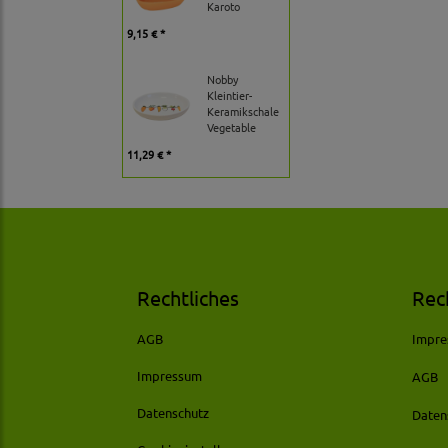
Karoto
9,15 € *
Nobby
Kleintier-
Keramikschale
Vegetable
11,29 € *
Rechtliches
Rec
AGB
Impr
Impressum
AGB
Datenschutz
Daten