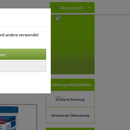
Warenkorb -
rend andere verwendet
nwelt
Gartenwelt
ortierung wählen
Zahlungsmöglichkeiten
Vorkasse per Überweisung