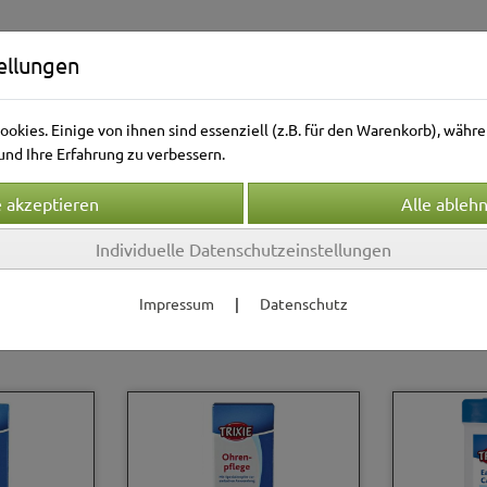
ellungen
okies. Einige von ihnen sind essenziell (z.B. für den Warenkorb), wäh
nd Ihre Erfahrung zu verbessern.
Individuelle Datenschutzeinstellungen
Kleintierwelt
Vogelwelt
Aquarienwelt
Terrarie
Impressum
|
Datenschutz
lege & Gesundheit
S