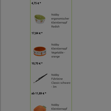
4,75 € *
Nobby
ergonomischer
Kleintiernapf
Radish
17,84 € *
Nobby
Kleintiernapf
Vegetable -
orange
10,70 € *
Nobby
Führleine
Classic schwarz
- 3m
ab
11,89 € *
Nobby
Kleintiernapf