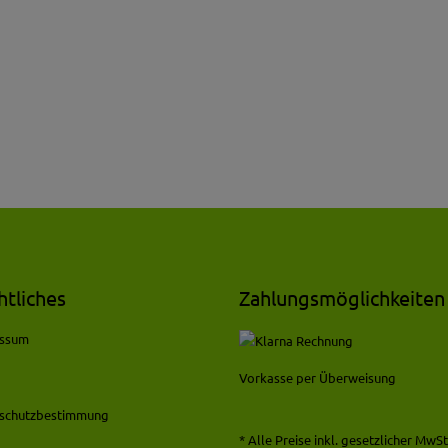
htliches
Zahlungsmöglichkeiten
essum
Vorkasse per Überweisung
schutzbestimmung
* Alle Preise inkl. gesetzlicher MwSt.