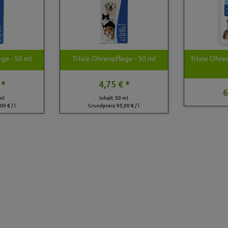
ge - 50 ml
Trixie Ohrenpflege - 50 ml
Trixie Ohre
 *
4,75 € *
6
ml
Inhalt: 50 ml
00 € / l
Grundpreis:
95,00 € / l