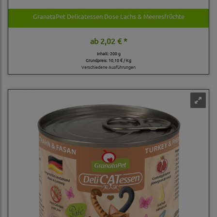
GranataPet Delicatessen Dose Lachs & Meeresfrüchte
ab
2,02 € *
Inhalt: 200 g
Grundpreis:
10,10 € / Kg
Verschiedene Ausführungen