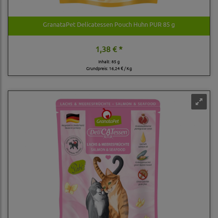
GranataPet Delicatessen Pouch Huhn PUR 85 g
1,38 € *
Inhalt: 85 g
Grundpreis:
16,24 € / Kg