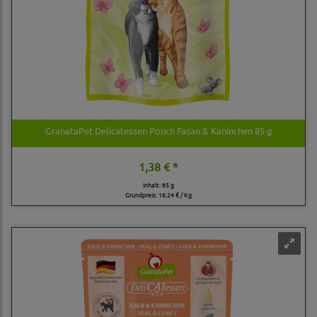
GranataPet Delicatessen Pouch Fasan & Kaninchen 85 g
1,38 € *
Inhalt: 85 g
Grundpreis:
16,24 € / Kg