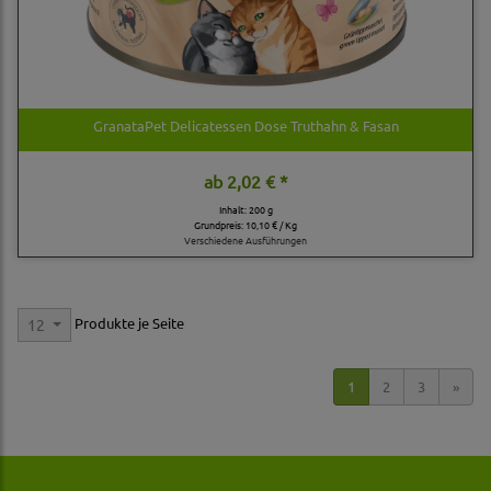
GranataPet Delicatessen Dose Truthahn & Fasan
ab
2,02 € *
Inhalt: 200 g
Grundpreis:
10,10 € / Kg
Verschiedene Ausführungen
Produkte je Seite
12
1
2
3
»