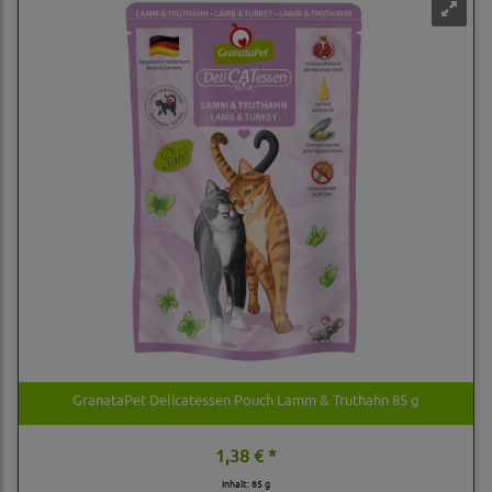
GranataPet Delicatessen Pouch Lamm & Truthahn 85 g
1,38 € *
Inhalt: 85 g