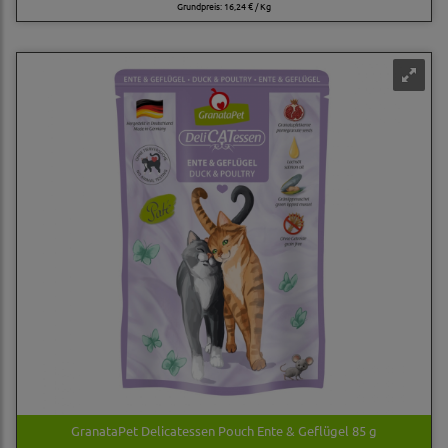
Grundpreis:
16,24 € / Kg
GranataPet Delicatessen Pouch Ente & Geflügel 85 g