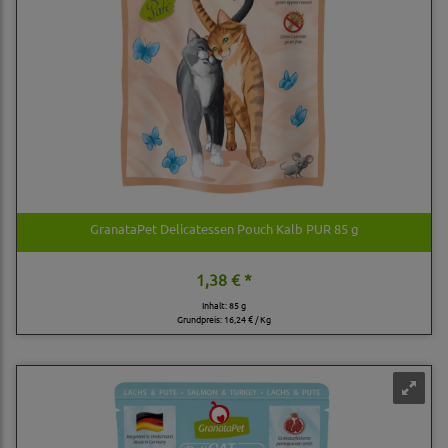
GranataPet Delicatessen Pouch Kalb PUR 85 g
1,38 € *
Inhalt: 85 g
Grundpreis:
16,24 € / Kg