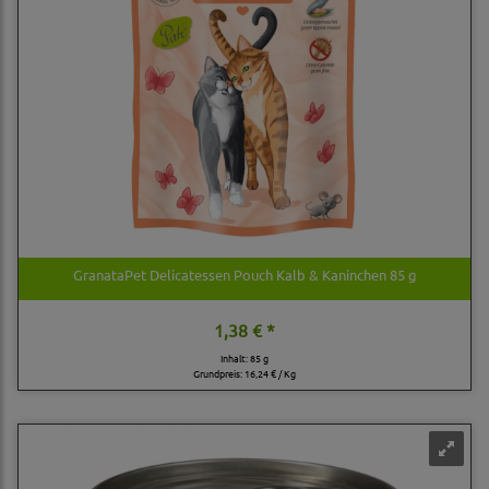
GranataPet Delicatessen Pouch Kalb & Kaninchen 85 g
1,38 € *
Inhalt: 85 g
Grundpreis:
16,24 € / Kg