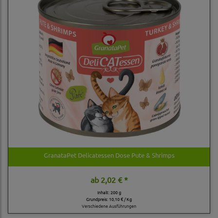
GranataPet Delicatessen Dose Pute & Shrimps
ab
2,02 € *
Inhalt: 200 g
Grundpreis:
10,10 € / Kg
Verschiedene Ausführungen