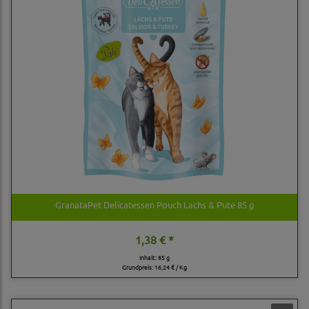
GranataPet Delicatessen Pouch Lachs & Pute 85 g
1,38 € *
Inhalt: 85 g
Grundpreis:
16,24 € / Kg