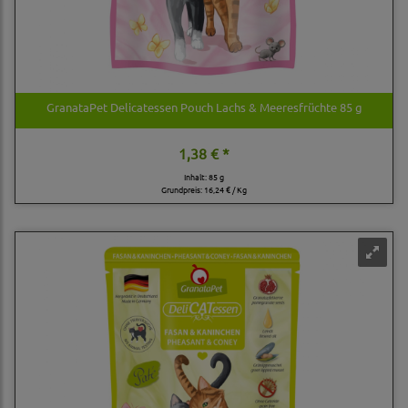
GranataPet Delicatessen Pouch Lachs & Meeresfrüchte 85 g
1,38 € *
Inhalt: 85 g
Grundpreis:
16,24 € / Kg