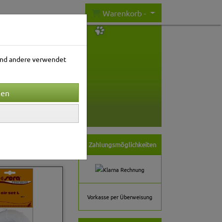
Warenkorb -
rend andere verwendet
nwelt
Gartenwelt
ortierung wählen
Zahlungsmöglichkeiten
Vorkasse per Überweisung