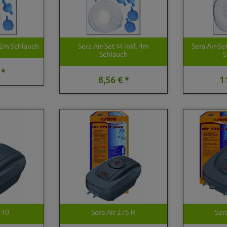
. 2m Schlauch
Sera Air-Set M inkl. 4m
Sera Air-Se
Schlauch
S
 *
8,56 € *
1
110
Sera Air 275 R
Ser