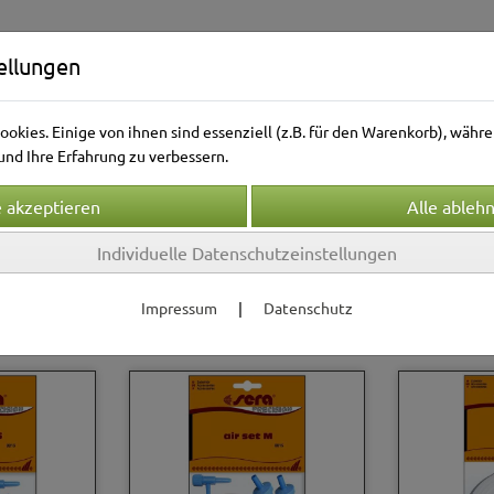
ellungen
okies. Einige von ihnen sind essenziell (z.B. für den Warenkorb), wäh
nd Ihre Erfahrung zu verbessern.
Individuelle Datenschutzeinstellungen
Kleintierwelt
Vogelwelt
Aquarienwelt
Terrarie
Impressum
|
Datenschutz
ftpumpen
Sera
S