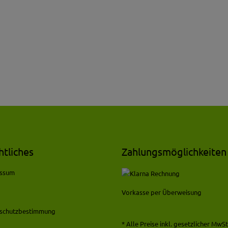
htliches
Zahlungsmöglichkeiten
essum
Vorkasse per Überweisung
schutzbestimmung
* Alle Preise inkl. gesetzlicher MwSt.