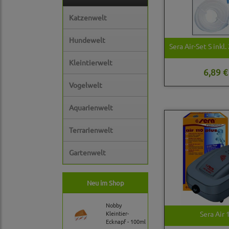
Katzenwelt
Hundewelt
Sera Air-Set S inkl
Kleintierwelt
6,89 €
Vogelwelt
Aquarienwelt
Terrarienwelt
Gartenwelt
Neu im Shop
Nobby
Sera Air 
Kleintier-
Ecknapf - 100ml