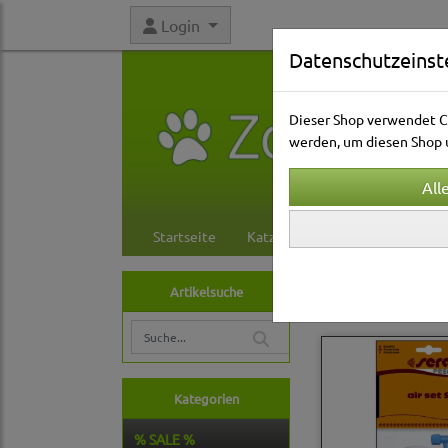
Login
Datenschutzeinst
Dieser Shop verwendet Co
werden, um diesen Shop u
Startseite
Katzenwelt
Hundewelt
Aquarienwelt
Lu
Artikelsuche
Kategorien
% SALE %