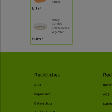
Karoto
9,15 € *
Nobby
Kleintier-
Keramikschale
Vegetable
11,29 € *
Rechtliches
Rec
AGB
Impr
Impressum
AGB
Datenschutz
Daten