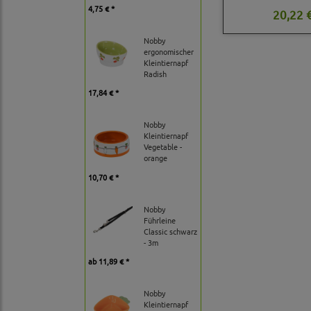
4,75 € *
20,22 €
Nobby
ergonomischer
Kleintiernapf
Radish
17,84 € *
Nobby
Kleintiernapf
Vegetable -
orange
10,70 € *
Nobby
Führleine
Classic schwarz
- 3m
ab
11,89 € *
Nobby
Kleintiernapf