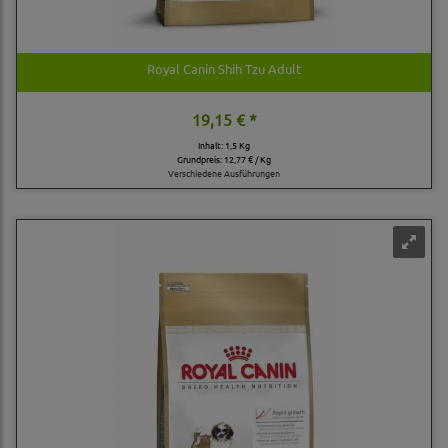
Royal Canin Shih Tzu Adult
19,15 € *
Inhalt: 1,5 Kg
Grundpreis:
12,77 € / Kg
Verschiedene Ausführungen