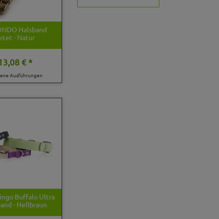
RONDO Halsband
etet - Natur
13,08 € *
dene Ausführungen
ingo Buffalo Ultra
band - Hellbraun