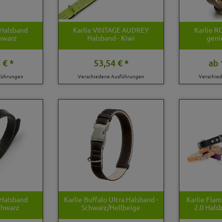
Halsband
Karlie VINTAGE AUDREY
Karlie 
chwarz
Halsband - Kiwi
geni
 € *
53,54 € *
ab
führungen
Verschiedene Ausführungen
Verschie
Halsband
Karlie Buffalo Ultra Halsband -
Karlie Flam
chwarz
Schwarz/Hellbeige
2.0 Hals