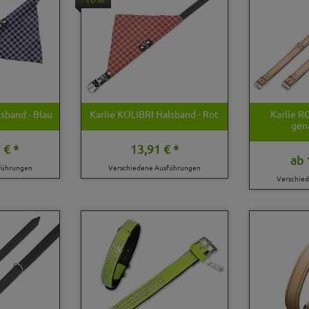
sband - Blau
Karlie KOLIBRI Halsband - Rot
Karlie 
gen
 € *
13,91 € *
ab
führungen
Verschiedene Ausführungen
Verschie