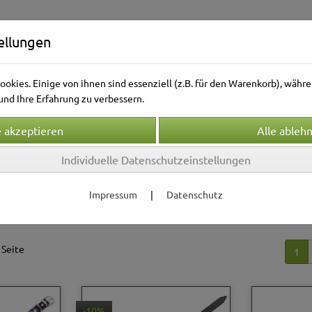
ellungen
okies. Einige von ihnen sind essenziell (z.B. für den Warenkorb), wäh
nd Ihre Erfahrung zu verbessern.
Individuelle Datenschutzeinstellungen
Kleintierwelt
Vogelwelt
Aquarienwelt
Terrarie
Impressum
|
Datenschutz
bänder & Leinen
Halsbänder
S
r
 Seite
1
-10%