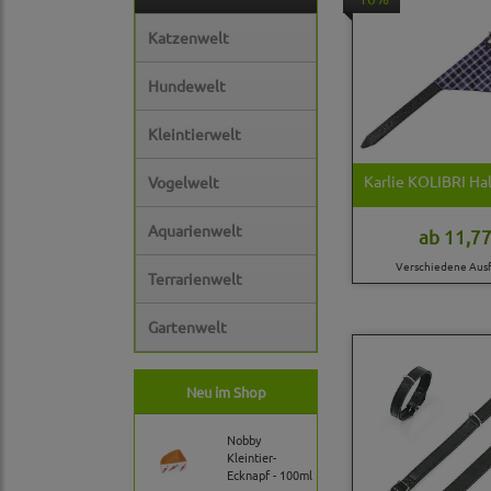
Katzenwelt
Hundewelt
Kleintierwelt
Karlie KOLIBRI Hal
Vogelwelt
Aquarienwelt
ab
11,77
Verschiedene Aus
Terrarienwelt
Gartenwelt
Neu im Shop
Nobby
Kleintier-
Ecknapf - 100ml