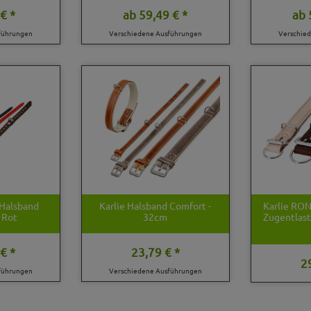
€ *
ab
59,49 € *
ab
führungen
Verschiedene Ausführungen
Verschie
Halsband
Karlie Halsband Comfort -
Karlie RO
 Rot
32cm
Zugentlast
€ *
23,79 € *
2
führungen
Verschiedene Ausführungen