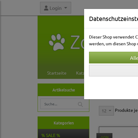
Login
Datenschutzeinst
Dieser Shop verwendet Co
werden, um diesen Shop u
Startseite
Katzenwelt
Hundewelt
Hundewelt
Hals
Artikelsuche
Lederhalsbände
Produkte je
12
Kategorien
% SALE %
-10%