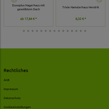
Duvoplus Nagerhaus mit
Trixie Hamsterhaus Hendrik
gewölbtem Dach
ab
17,84 € *
8,32 € *
Rechtliches
AGB
Impressum
Datenschutz
Cookieeinstellungen