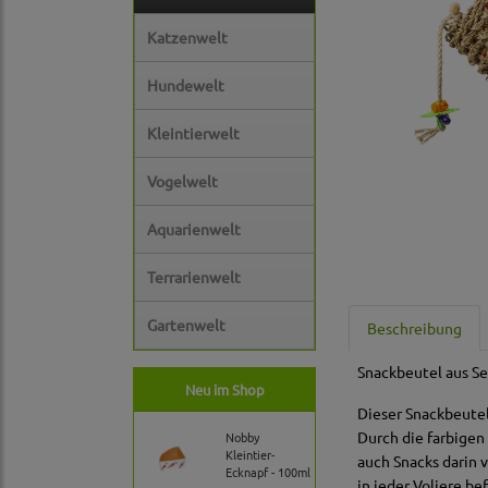
Katzenwelt
Hundewelt
Kleintierwelt
Vogelwelt
Aquarienwelt
Terrarienwelt
Gartenwelt
Beschreibung
Snackbeutel aus Se
Neu im Shop
Dieser Snackbeutel
Durch die farbigen
Nobby
Kleintier-
auch Snacks darin 
Ecknapf - 100ml
in jeder Voliere be