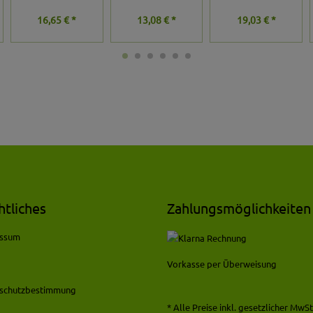
16,65 € *
13,08 € *
19,03 € *
htliches
Zahlungsmöglichkeiten
essum
Vorkasse per Überweisung
schutzbestimmung
* Alle Preise inkl. gesetzlicher MwSt.