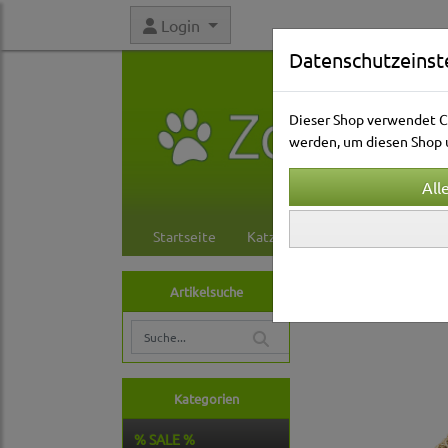
Login
Datenschutzeinst
Dieser Shop verwendet Co
werden, um diesen Shop u
Startseite
Katzenwelt
Hundewelt
Vogelwelt
Ausst
Artikelsuche
Kategorien
% SALE %