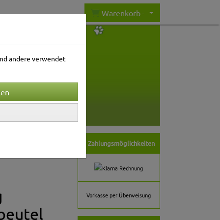
Warenkorb -
rend andere verwendet
nwelt
Gartenwelt
Zahlungsmöglichkeiten
g
Vorkasse per Überweisung
beutel