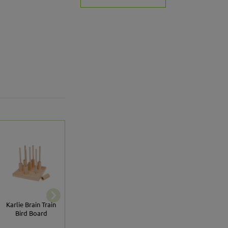
Karlie Flamingo
Karlie Brain Train
Trixie Kletterseil
Vogelspielzeug
Bird Board
aus Baumwolle
Bambus