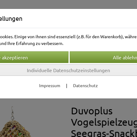
ellungen
okies. Einige von ihnen sind essenziell (z.B. für den Warenkorb), wäh
nd Ihre Erfahrung zu verbessern.
Individuelle Datenschutzeinstellungen
Kleintierwelt
Vogelwelt
Aquarienwelt
Terrarie
Impressum
|
Datenschutz
attung & Zubehör
Spielzeug
Duvoplus
Vogelspielzeu
Seegras-Snack