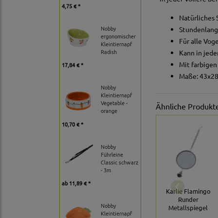
4,75 € *
Natürliches 
Nobby
Stundenlange
ergonomischer
Für alle Vog
Kleintiernapf
Radish
Kann in jede
Mit farbigen
17,84 € *
Maße: 43x2
Nobby
Kleintiernapf
Vegetable -
Ähnliche Produkt
orange
10,70 € *
Nobby
Führleine
Classic schwarz
- 3m
ab
11,89 € *
Karlie Flamingo
Runder
Nobby
Metallspiegel
Kleintiernapf