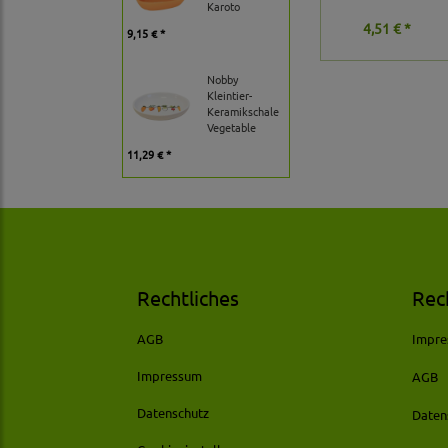
Karoto
4,51 € *
9,15 € *
Nobby
Kleintier-
Keramikschale
Vegetable
11,29 € *
Rechtliches
Rec
AGB
Impr
Impressum
AGB
Datenschutz
Daten