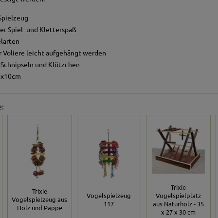
Spielzeug
r Spiel- und Kletterspaß
elarten
r Voliere leicht aufgehängt werden
 Schnipseln und Klötzchen
8x10cm
e:
Trixie
Trixie
Vogelspielzeug
Vogelspielplatz
Vogelspielzeug aus
117
aus Naturholz - 35
Holz und Pappe
x 27 x 30 cm