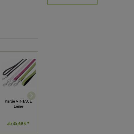
Trixie Büffelleder-
Karlie Buffalo
Karlie VINTAGE
Leine Bovini -
Leine, schwarz -
Leine
Terrakotta, 14
110cm/10mm
mm/100 cm
ab
35,69 € *
23,79 € *
47,59 € *