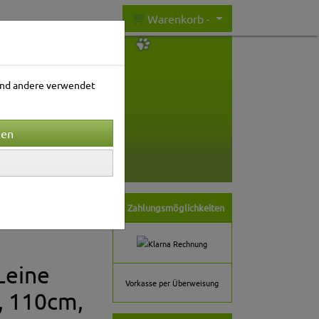
Warenkorb -
rend andere verwendet
nwelt
Gartenwelt
Zahlungsmöglichkeiten
Leine
Vorkasse per Überweisung
, 110cm,