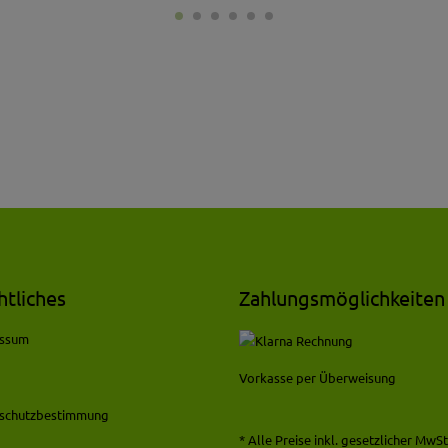
htliches
Zahlungsmöglichkeiten
essum
Vorkasse per Überweisung
schutzbestimmung
* Alle Preise inkl. gesetzlicher MwSt.