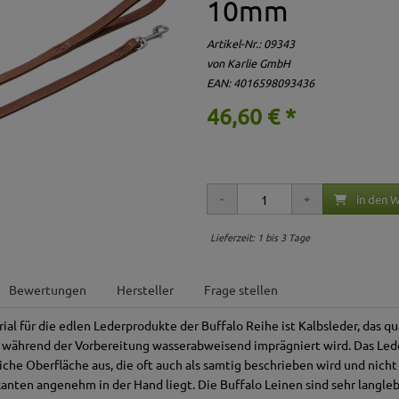
10mm
Artikel-Nr.:
09343
von Karlie GmbH
EAN: 4016598093436
46,60 € *
in den 
Lieferzeit: 1 bis 3 Tage
Bewertungen
Hersteller
Frage stellen
l für die edlen Lederprodukte der Buffalo Reihe ist Kalbsleder, das qua
 während der Vorbereitung wasserabweisend imprägniert wird. Das Lede
iche Oberfläche aus, die oft auch als samtig beschrieben wird und nicht
nten angenehm in der Hand liegt. Die Buffalo Leinen sind sehr langleb