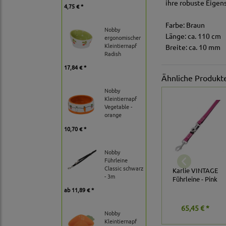
ihre robuste Eigen
4,75 € *
Farbe: Braun
Nobby
Länge: ca. 110 cm
ergonomischer
Kleintiernapf
Breite: ca. 10 mm
Radish
17,84 € *
Ähnliche Produkt
Nobby
Kleintiernapf
Vegetable -
orange
10,70 € *
Nobby
Führleine
Classic schwarz
Karlie VINTAGE
- 3m
Führleine - Pink
ab
11,89 € *
65,45 € *
Nobby
Kleintiernapf