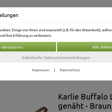
ellungen
okies. Einige von ihnen sind essenziell (z.B. für den Warenkorb), wäh
nd Ihre Erfahrung zu verbessern.
Individuelle Datenschutzeinstellungen
Kleintierwelt
Vogelwelt
Aquarienwelt
Terrarie
Impressum
|
Datenschutz
bänder & Leinen
Leinen
Karlie Buffalo 
genäht - Braun