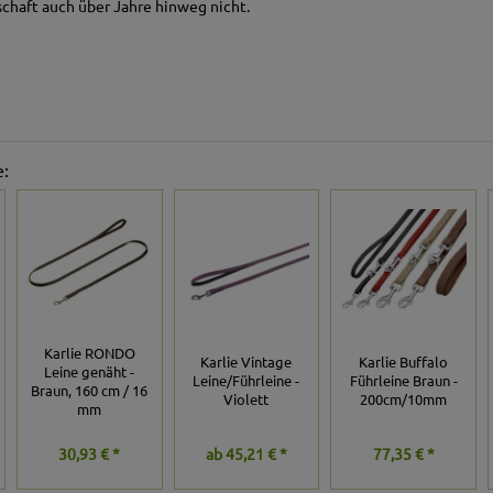
schaft auch über Jahre hinweg nicht.
e:
Karlie RONDO
Karlie Vintage
Karlie Buffalo
Leine genäht -
Leine/Führleine -
Führleine Braun -
Braun, 160 cm / 16
Violett
200cm/10mm
mm
30,93 € *
ab
45,21 € *
77,35 € *