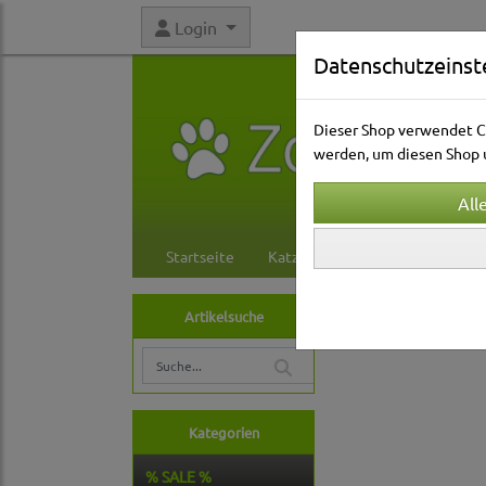
Login
Datenschutzeinst
Dieser Shop verwendet Co
werden, um diesen Shop u
Startseite
Katzenwelt
Hundewelt
Hundewelt
Hals
Artikelsuche
Lederleinen
Kategorien
% SALE %