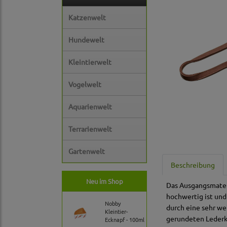
Katzenwelt
Hundewelt
Kleintierwelt
Vogelwelt
Aquarienwelt
Terrarienwelt
Gartenwelt
Beschreibung
Neu im Shop
Das Ausgangsmateria
hochwertig ist und
Nobby
durch eine sehr we
Kleintier-
gerundeten Lederka
Ecknapf - 100ml