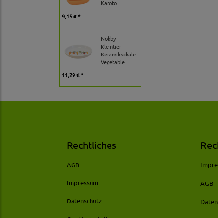
Karoto
9,15 € *
Nobby
Kleintier-
Keramikschale
Vegetable
11,29 € *
Rechtliches
Rec
AGB
Impr
Impressum
AGB
Datenschutz
Daten