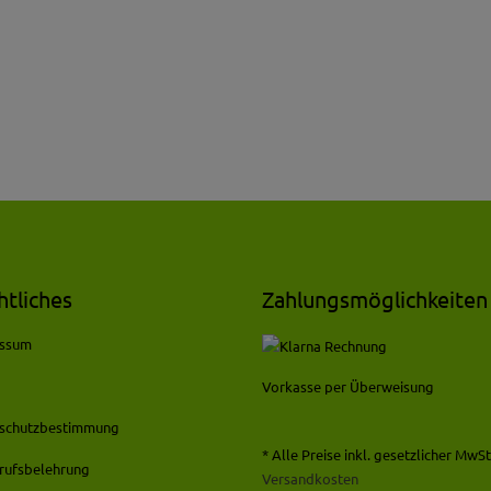
htliches
Zahlungsmöglichkeiten
essum
Vorkasse per Überweisung
schutzbestimmung
* Alle Preise inkl. gesetzlicher MwSt.
rufsbelehrung
Versandkosten