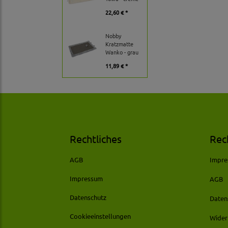
22,60 € *
Nobby
Kratzmatte
Wanko - grau
11,89 € *
Rechtliches
Rec
AGB
Impr
Impressum
AGB
Datenschutz
Daten
Cookieeinstellungen
Wider