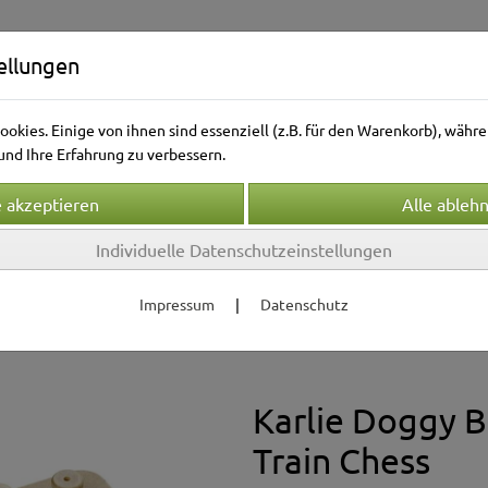
ellungen
okies. Einige von ihnen sind essenziell (z.B. für den Warenkorb), wäh
nd Ihre Erfahrung zu verbessern.
Individuelle Datenschutzeinstellungen
Kleintierwelt
Vogelwelt
Aquarienwelt
Terrarie
Impressum
|
Datenschutz
espielzeug & Sport
Karlie Doggy B
Train Chess