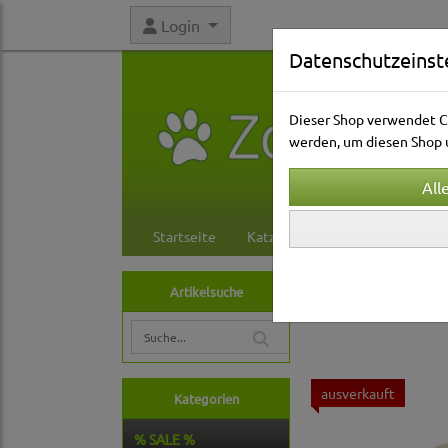
Login
Datenschutzeinst
Dieser Shop verwendet Co
werden, um diesen Shop u
Startseite
Katzenwelt
Hundewelt
Hundewelt
Hund
Artikelsuche
Intelligenz
ausverkauft
Kategorien
% SALE %