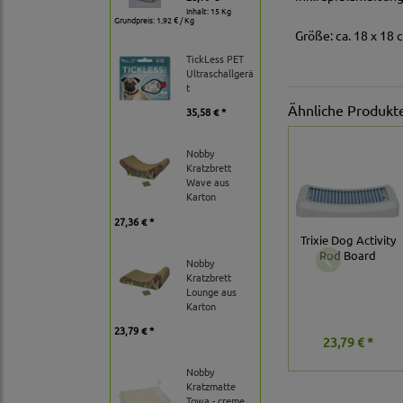
Inhalt: 15 Kg
Grundpreis:
1,92 € / Kg
Größe: ca. 18 x 18 
TickLess PET
Ultraschallgerä
t
Ähnliche Produkt
35,58 € *
Nobby
Kratzbrett
Wave aus
Karton
27,36 € *
Trixie Dog Activity
Rod Board
Nobby
Kratzbrett
Lounge aus
Karton
23,79 € *
23,79 € *
Nobby
Kratzmatte
Towa - creme