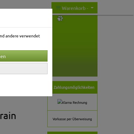
Warenkorb -
rend andere verwendet
nwelt
Gartenwelt
Zahlungsmöglichkeiten
rain
Vorkasse per Überweisung