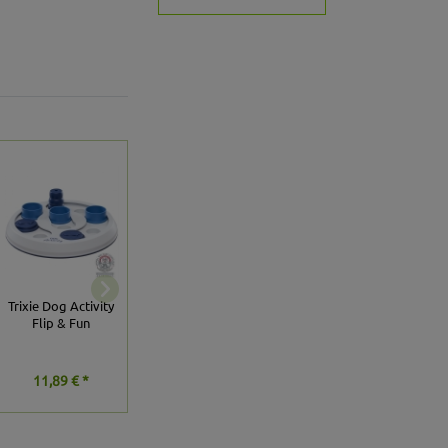
Trixie Dog Activity
PROCYON TPR
Trixie Dog Activity
Flip & Fun
Snackball Fisch
Poker Box 2
11,89 € *
11,89 € *
29,74 € *