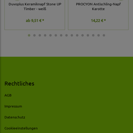
Duvoplus Keramiknapf Stone UP
PROCYON Antischling-Napf
Timber - weiß
Karotte
ab
9,51 € *
14,22 € *
Rechtliches
AGB
Impressum
Datenschutz
Cookieeinstellungen