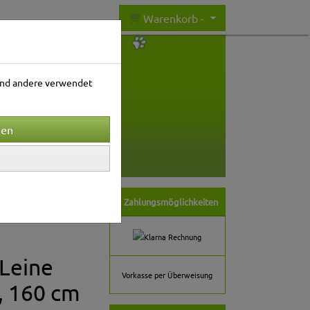
Warenkorb -
rend andere verwendet
nwelt
Gartenwelt
Zahlungsmöglichkeiten
Leine
Vorkasse per Überweisung
, 160 cm