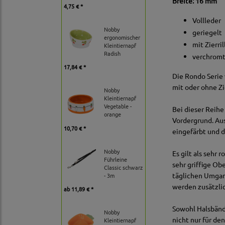
Breite: 16 mm
4,75 € *
Vollleder
Nobby
geriegelt
ergonomischer
mit Zierri
Kleintiernapf
Radish
verchromt
17,84 € *
Die Rondo Serie 
mit oder ohne Z
Nobby
Kleintiernapf
Vegetable -
Bei dieser Reihe
orange
Vordergrund. Aus
10,70 € *
eingefärbt und d
Nobby
Es gilt als sehr
Führleine
sehr griffige Obe
Classic schwarz
täglichen Umgang
- 3m
werden zusätzli
ab
11,89 € *
Sowohl Halsbänd
Nobby
nicht nur für de
Kleintiernapf