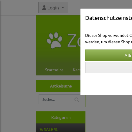
Login
Datenschutzeinst
Dieser Shop verwendet Co
werden, um diesen Shop u
Startseite
Katzenwelt
Hundewelt
Hundewelt
Hals
Artikelsuche
Lederleinen
Kategorien
% SALE %