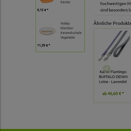
Karoto
hochwertigen Mat
sind besonders l
9,15 € *
Ähnliche Produkt
Nobby
Kleintier-
Keramikschale
Vegetable
11,29 € *
Karlie Flamingo
BUFFALO DENIM
Leine - Lavendel
ab
46,60 € *