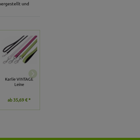
hergestellt und
Karlie Buffalo
Karlie Vintage
Karlie VINTAGE
Leine, schwarz -
Leine/Führleine -
Leine
110cm/10mm
Mimosa
ab
35,69 € *
47,59 € *
ab
35,69 € *