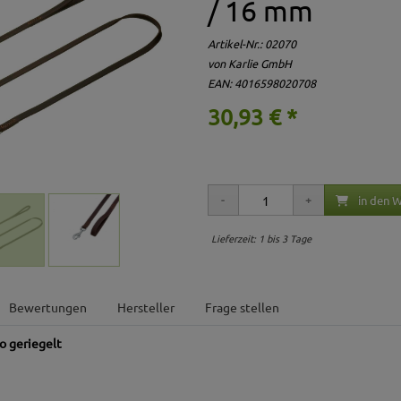
/ 16 mm
Artikel-Nr.:
02070
von Karlie GmbH
EAN: 4016598020708
30,93 € *
in den 
Lieferzeit: 1 bis 3 Tage
Bewertungen
Hersteller
Frage stellen
o geriegelt