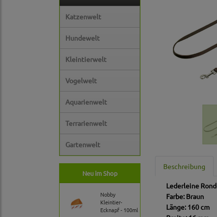
Katzenwelt
Hundewelt
Kleintierwelt
Vogelwelt
Aquarienwelt
Terrarienwelt
Gartenwelt
Beschreibung
Neu im Shop
Lederleine Rond
Nobby
Farbe: Braun
Kleintier-
Länge: 160 cm
Ecknapf - 100ml