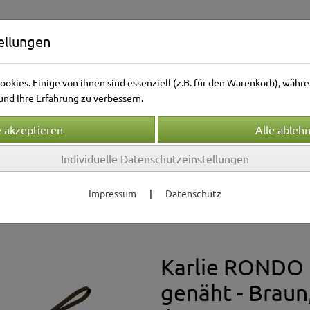
ellungen
okies. Einige von ihnen sind essenziell (z.B. für den Warenkorb), wäh
nd Ihre Erfahrung zu verbessern.
Individuelle Datenschutzeinstellungen
Kleintierwelt
Vogelwelt
Aquarienwelt
Terrarie
Impressum
|
Datenschutz
bänder & Leinen
Leinen
Karlie RONDO 
genäht - Braun