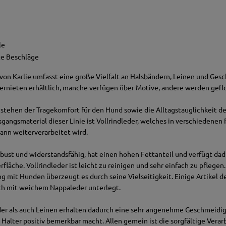
lle
e Beschläge
von Karlie umfasst eine große Vielfalt an Halsbändern, Leinen und Gesch
iernieten erhältlich, manche verfügen über Motive, andere werden gef
 stehen der Tragekomfort für den Hund sowie die Alltagstauglichkeit de
gangsmaterial dieser Linie ist Vollrindleder, welches in verschiedenen
ann weiterverarbeitet wird.
 robust und widerstandsfähig, hat einen hohen Fettanteil und verfügt da
rfläche. Vollrindleder ist leicht zu reinigen und sehr einfach zu pflegen
 mit Hunden überzeugt es durch seine Vielseitigkeit. Einige Artikel 
ch mit weichem Nappaleder unterlegt.
er als auch Leinen erhalten dadurch eine sehr angenehme Geschmeidigk
n Halter positiv bemerkbar macht. Allen gemein ist die sorgfältige Verar