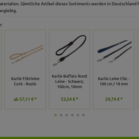
erialien. Sämtliche Artikel dieses Sortiments werden in Deutschland 
anglebig.
e:
Karlie Buffalo Rund
Karlie Führleine
Karlie Leine Chic -
Leine - Schwarz,
Cork - Rustic
100 cm / 18 mm
100cm, 10mm
ab
57,11 € *
53,54 € *
29,74 € *