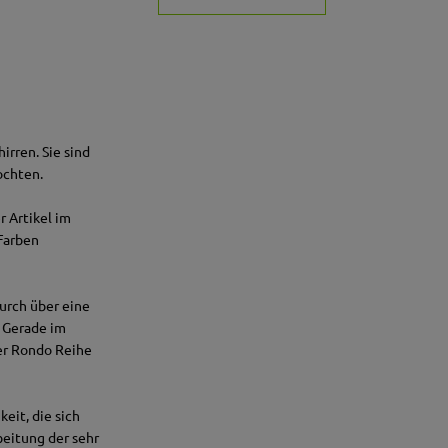
irren. Sie sind
lochten.
r Artikel im
 Farben
durch über eine
. Gerade im
der Rondo Reihe
eit, die sich
beitung der sehr