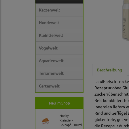
Katzenwelt
Hundewelt
Kleintierwelt
Vogelwelt
Aquarienwelt
Beschreibung
Terrarienwelt
LandFleisch Trocken
Gartenwelt
Rezeptur ohne Glut
Zuckerrübenschnitz
Reis kombiniert ho
Neu im Shop
Innereien liefern 
Rind und Geflügel 
Nobby
glutenfreie, gut v
Kleintier-
Ecknapf - 100ml
die Rezeptur durch