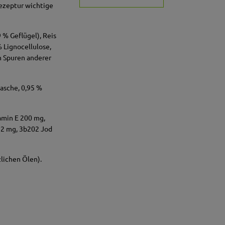
Rezeptur wichtige
.
% Geflügel), Reis
% Lignocellulose,
nn Spuren anderer
hasche, 0,95 %
tamin E 200 mg,
12 mg, 3b202 Jod
zlichen Ölen).