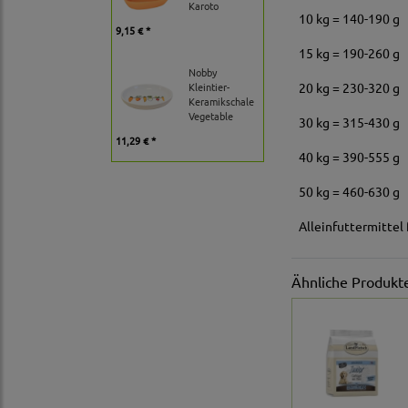
Karoto
10 kg = 140-190 g
9,15 € *
15 kg = 190-260 g
Nobby
Kleintier-
20 kg = 230-320 g
Keramikschale
Vegetable
30 kg = 315-430 g
11,29 € *
40 kg = 390-555 g
50 kg = 460-630 g
Alleinfuttermittel
Ähnliche Produkt