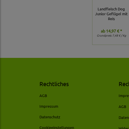
Landfleisch Dog
Junior Geflügel mit
Reis
ab
14,97 € *
Grundpreis:
7,48 € / Kg
Rechtliches
Rec
AGB
Impr
Impressum
AGB
Datenschutz
Daten
Cookieeinstellungen
Wider