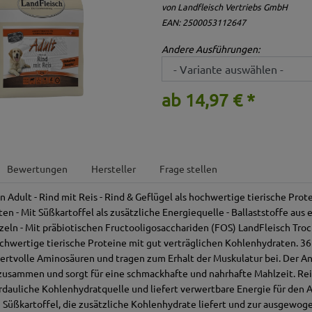
von Landfleisch Vertriebs GmbH
EAN: 2500053112647
Andere Ausführungen:
ab 14,97 € *
Bewertungen
Hersteller
Frage stellen
 Adult - Rind mit Reis - Rind & Geflügel als hochwertige tierische Prot
en - Mit Süßkartoffel als zusätzliche Energiequelle - Ballaststoffe aus
eln - Mit präbiotischen Fructooligosacchariden (FOS) LandFleisch Troc
chwertige tierische Proteine mit gut verträglichen Kohlenhydraten. 36
wertvolle Aminosäuren und tragen zum Erhalt der Muskulatur bei. Der Ant
zusammen und sorgt für eine schmackhafte und nahrhafte Mahlzeit. Reis
erdauliche Kohlenhydratquelle und liefert verwertbare Energie für den A
 Süßkartoffel, die zusätzliche Kohlenhydrate liefert und zur ausgewo