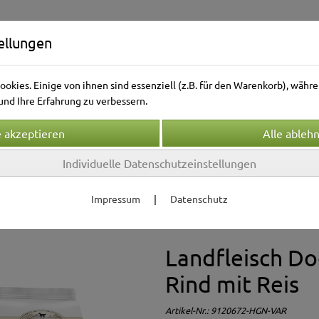
ellungen
okies. Einige von ihnen sind essenziell (z.B. für den Warenkorb), wäh
nd Ihre Erfahrung zu verbessern.
Individuelle Datenschutzeinstellungen
Kleintierwelt
Vogelwelt
Aquarienwelt
Terrarie
Impressum
|
Datenschutz
etrockenfutter
Landfleisch
Landfleisch Do
Rind mit Reis
Artikel-Nr.:
9120672-HGN-VAR