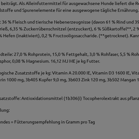
iträgt. Als Alleinfuttermittel für ausgewachsene Hunde liefert die 
alstoffe und Spurenelemente für eine ausgewogene tägliche Ernährung
36 % Fleisch und tierische Nebenerzeugnisse (davon 61 % Rind und 39 
grieß, 6,35 % Zuckerrübenschnitzel (entzuckert), 6 % Süßkartoffel**, 2 
 % Hefen (inaktiviert), 0,2 % Fructooligosaccharide. (**getrocknet). Ka
.
dteile: 27,0 % Rohprotein, 15,0 % Fettgehalt, 3,0 % Rohfaser, 5,5 % Ro
sphor, 0,08 % Magnesium. 16,12 MJ ME je kg Futter.
gische Zusatzstoffe je kg: Vitamin A 20.000 IE, Vitamin D3 1600 IE, Vi
aurin 1000 mg, 3b405 Kupfer 9,0 mg, 3b603 Zink 120 mg, 3b502 Mangan 
atzstoffe: Antioxidationsmittel (1b306(i) Tocopherolextrakt aus pflan
lung:
ndes = Fütterungsempfehlung in Gramm pro Tag