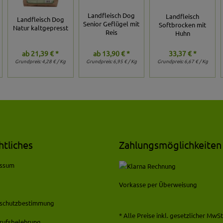
Landfleisch Dog
Landfleisch
Landfleisch Dog
Senior Geflügel mit
Softbrocken mit
Natur kaltgepresst
Reis
Huhn
ab
21,39 € *
ab
13,90 € *
33,37 € *
Grundpreis:
4,28 € / Kg
Grundpreis:
6,95 € / Kg
Grundpreis:
6,67 € / Kg
htliches
Zahlungsmöglichkeiten
essum
Vorkasse per Überweisung
schutzbestimmung
* Alle Preise inkl. gesetzlicher MwSt.
rufsbelehrung