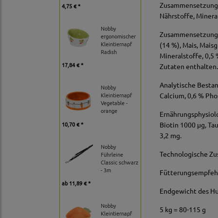
Zusammensetzung be
4,75 € *
Nährstoffe, Miner
Nobby
Zusammensetzung: 
ergonomischer
Kleintiernapf
(14 %), Mais, Mais
Radish
Mineralstoffe, 0,5
17,84 € *
Zutaten enthalten
Analytische Bestan
Nobby
Calcium, 0,6 % Pho
Kleintiernapf
Vegetable -
orange
Ernährungsphysiolo
10,70 € *
Biotin 1000 µg, T
3,2 mg.
Nobby
Technologische Zus
Führleine
Classic schwarz
- 3m
Fütterungsempfeh
ab
11,89 € *
Endgewicht des Hu
Nobby
5 kg = 80-115 g
Kleintiernapf