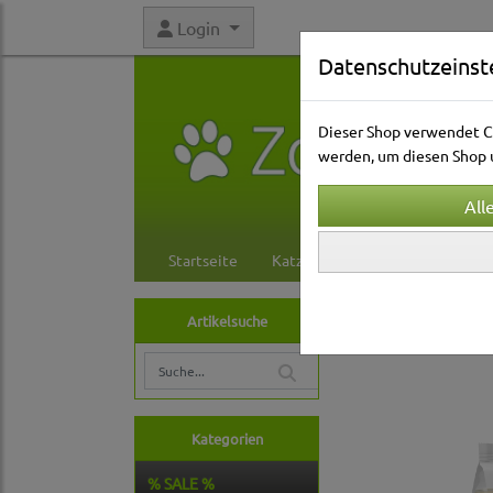
Login
Datenschutzeinst
Dieser Shop verwendet Co
werden, um diesen Shop u
Startseite
Katzenwelt
Hundewelt
Hundewelt
Hund
Artikelsuche
Kategorien
% SALE %