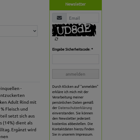
Newsletter
Eingabe Sicherheitscode: *
anmelden
Durch Klicken auf "anmelden"
einquellen -
erkläre ich mich mit der
 entzuckerten
Verarbeitung meiner
ken Adult Rind mit
persönlichen Daten gemäß
der
Datenschutzerklärung
 % Fleisch und
einverstanden. Sie können
eil setzt sich aus
den Newsletter jederzeit
 (14%) dient als
kostenlos abbestellen. Die
Kontaktdaten hierzu finden
lltag. Ergänzt wird
Sie in unserem Impressum.
genen