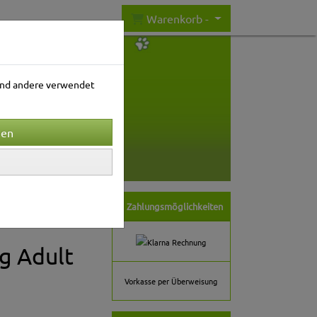
Warenkorb -
rend andere verwendet
nwelt
Gartenwelt
Zahlungsmöglichkeiten
g Adult
Vorkasse per Überweisung