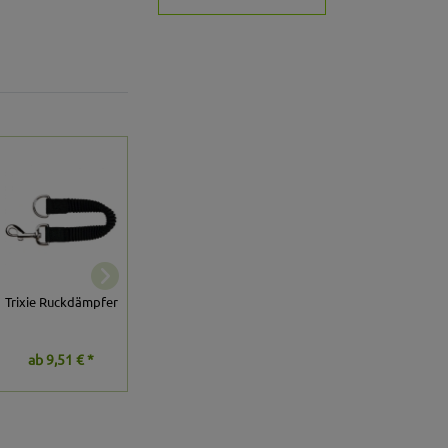
Trixie Front-
Trixie Fahrradkorb
Fahrradkorb mit
Trixie Ruckdämpfer
für Gepäckträger
Netzhaube
118,99 € *
ab
9,51 € *
59,49 € *