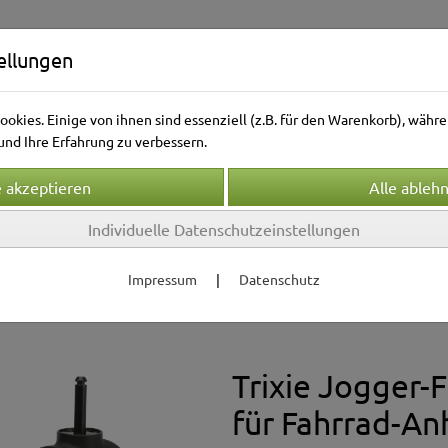
ellungen
okies. Einige von ihnen sind essenziell (z.B. für den Warenkorb), wäh
nd Ihre Erfahrung zu verbessern.
Individuelle Datenschutzeinstellungen
Kleintierwelt
Vogelwelt
Aquarienwelt
Terrarie
Impressum
|
Datenschutz
 & Transport
ngzubehör
Trixie Jogger-
für Fahrrad-A