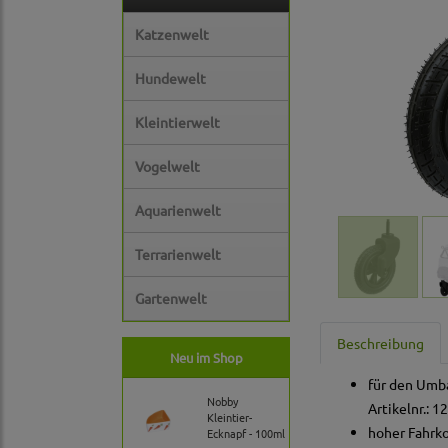
Katzenwelt
Hundewelt
Kleintierwelt
Vogelwelt
Aquarienwelt
Terrarienwelt
Gartenwelt
Beschreibung
Neu im Shop
für den Umba
Nobby
Artikelnr.: 
Kleintier-
hoher Fahrk
Ecknapf - 100ml