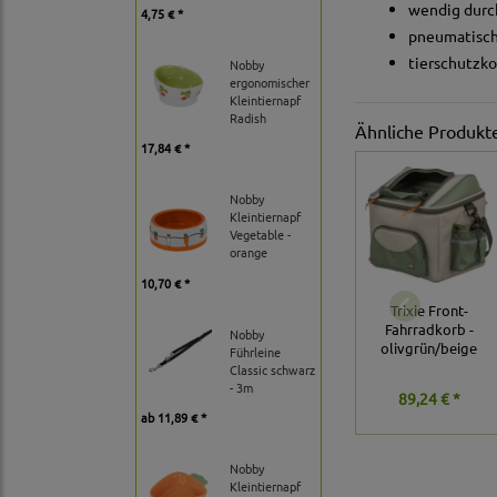
wendig durc
4,75 € *
pneumatisch
tierschutzko
Nobby
ergonomischer
Kleintiernapf
Radish
Ähnliche Produkt
17,84 € *
Nobby
Kleintiernapf
Vegetable -
orange
10,70 € *
Trixie Front-
Fahrradkorb -
Nobby
olivgrün/beige
Führleine
Classic schwarz
- 3m
89,24 € *
ab
11,89 € *
Nobby
Kleintiernapf