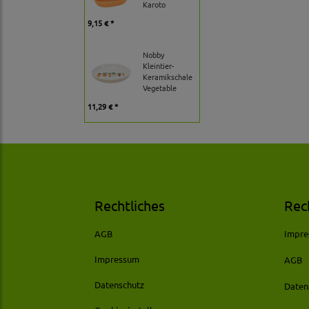
Karoto
9,15 € *
Nobby
Kleintier-
Keramikschale
Vegetable
11,29 € *
Rechtliches
Rec
AGB
Impr
Impressum
AGB
Datenschutz
Daten