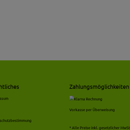
htliches
Zahlungsmöglichkeiten
essum
Vorkasse per Überweisung
schutzbestimmung
* Alle Preise inkl. gesetzlicher MwSt.