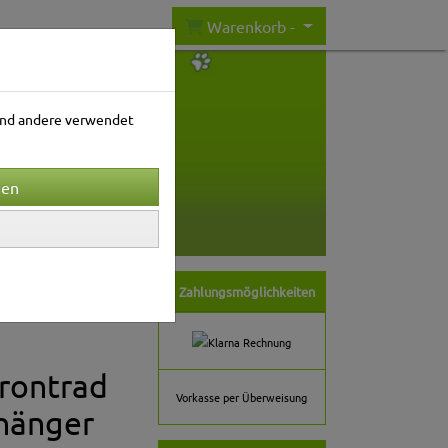
Warenkorb -
rend andere verwendet
nwelt
Gartenwelt
Zahlungsmöglichkeiten
Frontrad
Vorkasse per Überweisung
nhänger