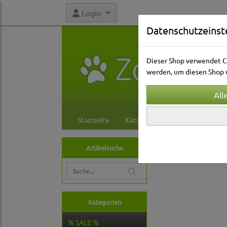
Login
Datenschutzeinst
Dieser Shop verwendet Co
werden, um diesen Shop u
Startseite
Katzenwelt
Hundewelt
Hundewelt
Reise
Artikelsuche
Rad- und Joggi
Kategorien
% SALE %