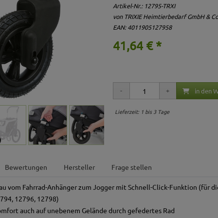
Artikel-Nr.:
12795-TRXI
von TRIXIE Heimtierbedarf GmbH & Co
EAN: 4011905127958
41,64 € *
in den 
Lieferzeit: 1 bis 3 Tage
Bewertungen
Hersteller
Frage stellen
u vom Fahrrad-Anhänger zum Jogger mit Schnell-Click-Funktion (für d
12794, 12796, 12798)
omfort auch auf unebenem Gelände durch gefedertes Rad