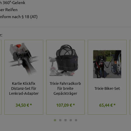
h 360°-Gelenk
er Reifen
nform nach § 18 (AT)
e:
Karlie Klickfix
Trixie Fahrradkorb
Distanz-Set für
für breite
Trixie Biker-Set
Lenkrad-Adapter
Gepäckträger
34,50 € *
107,09 € *
65,44 € *