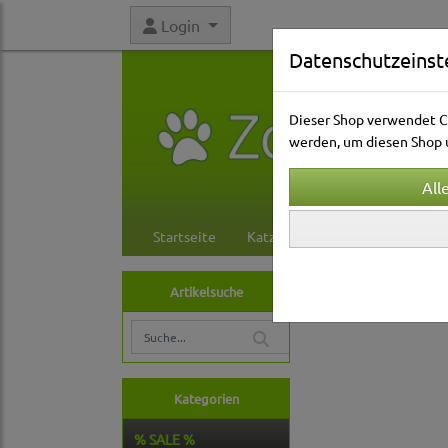
Login
Datenschutzeinst
Dieser Shop verwendet Co
werden, um diesen Shop u
Startseite
Katzenwelt
Hundewelt
Hundewelt
Hals
Artikelsuche
Lederleinen
Kategorien
% SALE %