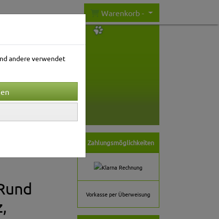
Warenkorb -
rend andere verwendet
nwelt
Gartenwelt
Zahlungsmöglichkeiten
 Rund
Vorkasse per Überweisung
,