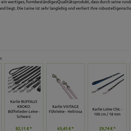
ein wertiges, formbeständigesQualitätsprodukt, dass durch seine run
d liegt. Die Leine ist sehr langlebig und verliert ihre robusteEigensch
e:
Karlie BUFFALO
KROKO
Karlie VINTAGE
Karlie Leine Chic -
Büffelleder-Leine -
Führleine - Hellrosa
100 cm / 18 mm
Schwarz
82,11 € *
65,45 € *
29,74 € *