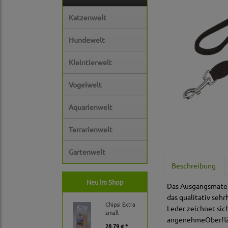
Katzenwelt
Hundewelt
Kleintierwelt
Vogelwelt
Aquarienwelt
Terrarienwelt
Gartenwelt
Beschreibung
Neu im Shop
Das Ausgangsmateri
das qualitativ seh
Chipsi Extra
Leder zeichnet sic
small
angenehmeOberfläc
28,79 € *