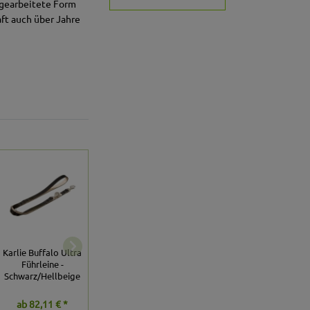
dgearbeitete Form
aft auch über Jahre
Karlie Buffalo Ultra
Karlie Führleine
Karlie Führleine
Führleine -
Comfort - 200cm /
Cork - Kastanie
Schwarz/Hellbeige
14mm
ab
82,11 € *
65,45 € *
ab
57,11 € *