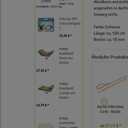
Abnähens entsteht 
Inhalt: 15 Kg
Grundpreis:
1,92 € / Kg
angenehm in derHan
hinweg nicht.
TickLess PET
Ultraschallgerä
Farbe: Schwarz
t
Länge: ca. 100 cm
35,58 € *
Breite: ca. 10 mm
Nobby
Kratzbrett
Ähnliche Produkt
Wave aus
Karton
27,36 € *
Nobby
Kratzbrett
Lounge aus
Karton
23,79 € *
Karlie Führleine
Cork - Rustic
Nobby
Kratzmatte
ab
57,11 € *
Towa - creme