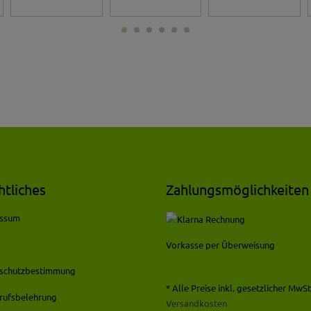
htliches
Zahlungsmöglichkeiten
essum
Vorkasse per Überweisung
schutzbestimmung
* Alle Preise inkl. gesetzlicher MwSt.
rufsbelehrung
Versandkosten