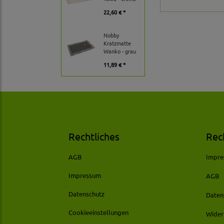
22,60 € *
Nobby
Kratzmatte
Wanko - grau
11,89 € *
Rechtliches
Rec
AGB
Impr
Impressum
AGB
Datenschutz
Daten
Cookieeinstellungen
Wider