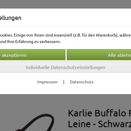
ellungen
okies. Einige von ihnen sind essenziell (z.B. für den Warenkorb), wäh
nd Ihre Erfahrung zu verbessern.
Individuelle Datenschutzeinstellungen
Kleintierwelt
Vogelwelt
Aquarienwelt
Terrarie
Impressum
|
Datenschutz
bänder & Leinen
Leinen
Karlie Buffalo
Leine - Schwarz