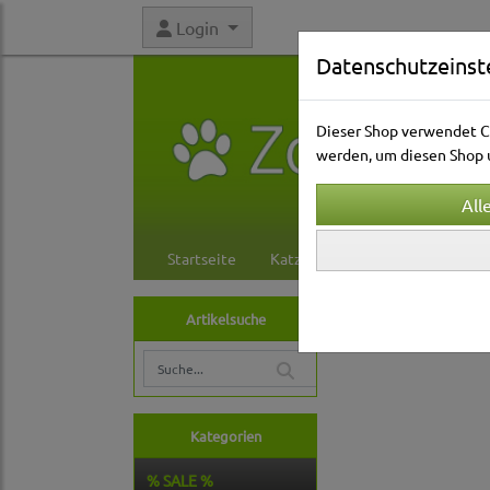
Login
Datenschutzeinst
Dieser Shop verwendet Co
werden, um diesen Shop u
Startseite
Katzenwelt
Hundewelt
Hundewelt
Hals
Artikelsuche
Nylonhalsbände
Kategorien
% SALE %