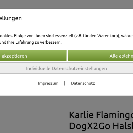
ellungen
okies. Einige von ihnen sind essenziell (z.B. für den Warenkorb), wäh
nd Ihre Erfahrung zu verbessern.
Individuelle Datenschutzeinstellungen
Kleintierwelt
Vogelwelt
Aquarienwelt
Terrarie
Impressum
|
Datenschutz
bänder & Leinen
Halsbänder
r
Karlie Flaming
DogX2Go Hals