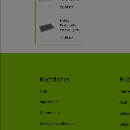
22,60 € *
Nobby
Kratzmatte
Wanko - grau
11,89 € *
Rechtliches
Rec
AGB
Impr
Impressum
AGB
Datenschutz
Daten
Cookieeinstellungen
Wider