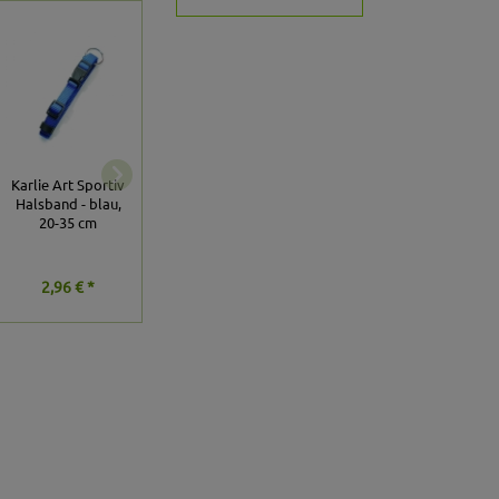
Duvoplus EXPLOR
Duvoplus EXPLOR
Karlie Art Sportiv
Ultimate Fit
Ultimate Fit Comfy
Halsband - blau,
Control Halsband
Halsband Fashion -
20-35 cm
Classic - honey
Antique White
gold
2,96 € *
ab
17,84 € *
ab
19,03 € *