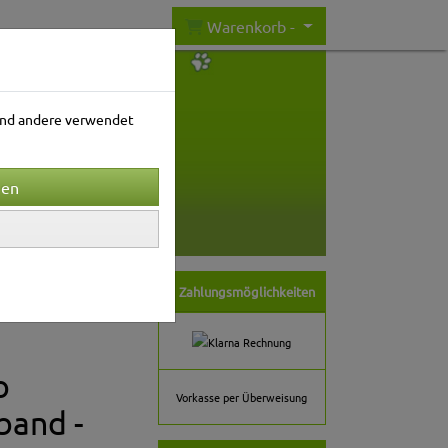
Warenkorb -
rend andere verwendet
nwelt
Gartenwelt
Zahlungsmöglichkeiten
o
Vorkasse per Überweisung
band -