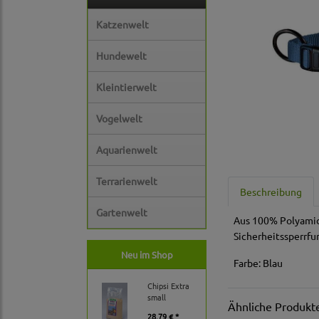
Katzenwelt
Hundewelt
Kleintierwelt
Vogelwelt
Aquarienwelt
Terrarienwelt
Beschreibung
Gartenwelt
Aus 100% Polyamid 
Sicherheitssperrfu
Neu im Shop
Farbe: Blau
Chipsi Extra
small
Ähnliche Produkt
28,79 € *