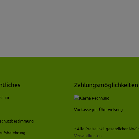
htliches
Zahlungsmöglichkeiten
essum
Vorkasse per Überweisung
schutzbestimmung
* Alle Preise inkl. gesetzlicher MwSt.
rufsbelehrung
Versandkosten