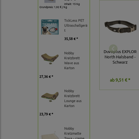
Inhalt: 15 Kg
Grundpreis:
1,92 € / Kg
TickLess PET
Ultraschallgerä
t
35,58 € *
Duvoplus EXPLOR
Nobby
North Halsband -
Kratzbrett
Schwarz
Wave aus
Karton
27,36 € *
ab
9,51 € *
Nobby
Kratzbrett
Lounge aus
Karton
23,79 € *
Nobby
Kratzmatte
Towa - creme